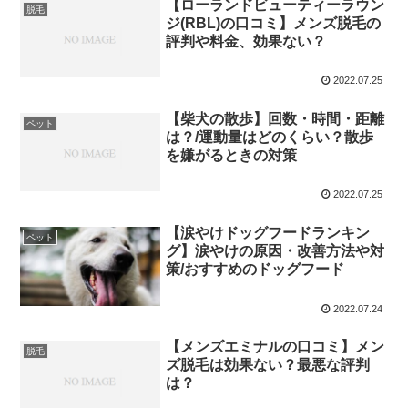
【ローランドビューティーラウン
脱毛
ジ(RBL)の口コミ】メンズ脱毛の
評判や料金、効果ない？
2022.07.25
【柴犬の散歩】回数・時間・距離
ペット
は？/運動量はどのくらい？散歩
を嫌がるときの対策
2022.07.25
【涙やけドッグフードランキン
ペット
グ】涙やけの原因・改善方法や対
策/おすすめのドッグフード
2022.07.24
【メンズエミナルの口コミ】メン
脱毛
ズ脱毛は効果ない？最悪な評判
は？